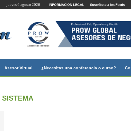
jueves 6 agosto 2026
te por Internet y Videoconferencia.
INFORMACION LEGAL
Suscríbete a los Feeds
no?
 con...
 con...
..
ales.
Asesor Virtual
¿Necesitas una conferencia o curso?
Co
:
SISTEMA