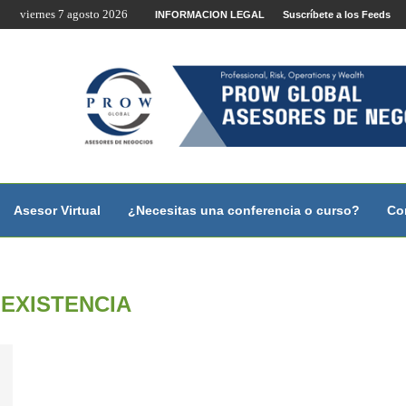
viernes 7 agosto 2026
 estudiantes...
INFORMACION LEGAL
Suscríbete a los Feeds
te por Internet y Videoconferencia.
no?
 con...
 con...
..
ales.
Asesor Virtual
¿Necesitas una conferencia o curso?
Co
NEXISTENCIA