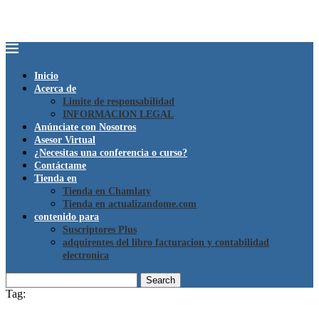
Inicio
Acerca de
Limite de responsabilidad
INFORMACION LEGAL
Anúnciate con Nosotros
Asesor Virtual
¿Necesitas una conferencia o curso?
Contáctame
Tienda en
Tienda en Chamlaty
Tienda en actualizandome.com
contenido para
Suscriptores Plus
adquirentes del libro facturacion y contabilidad
electronica
Search
Tag: