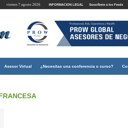
viernes 7 agosto 2026
te por Internet y Videoconferencia.
INFORMACION LEGAL
Suscríbete a los Feeds
no?
 con...
 con...
..
ales.
Asesor Virtual
¿Necesitas una conferencia o curso?
Co
FRANCESA