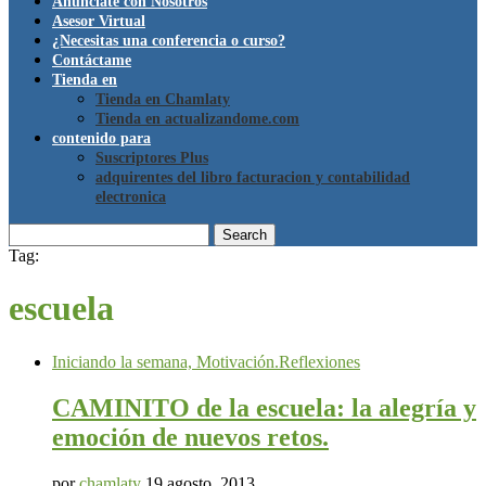
Anúnciate con Nosotros
Asesor Virtual
¿Necesitas una conferencia o curso?
Contáctame
Tienda en
Tienda en Chamlaty
Tienda en actualizandome.com
contenido para
Suscriptores Plus
adquirentes del libro facturacion y contabilidad
electronica
Search
Tag:
escuela
Iniciando la semana, Motivación.
Reflexiones
CAMINITO de la escuela: la alegría y
emoción de nuevos retos.
por
chamlaty
19 agosto, 2013