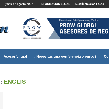
jueves 6 agosto 2026
te por Internet y Videoconferencia.
INFORMACION LEGAL
Suscríbete a los Feeds
no?
 con...
 con...
..
ales.
Asesor Virtual
¿Necesitas una conferencia o curso?
Co
:
ENGLIS