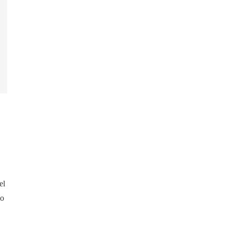
el
do