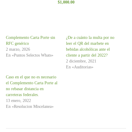
$
1,000.00
con
3.00
de 5
Complemento Carta Porte sin
¿De a cuánto la multa por no
RFC genérico
leer el QR del marbete en
2 marzo, 2026
bebidas alcohólicas ante el
En «Puntos Selectos Whats»
cliente a partir del 2022?
2 diciembre, 2021
En «Auditorias»
Caso en el que no es necesario
el Complemento Carta Porte al
no rebasar distancia en
carreteras federales.
13 enero, 2022
En «Resolucion Miscelanea»