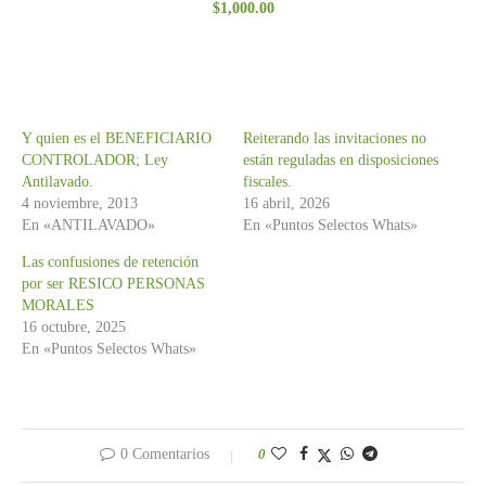
$
1,000.00
con
3.00
de 5
Y quien es el BENEFICIARIO
Reiterando las invitaciones no
CONTROLADOR; Ley
están reguladas en disposiciones
Antilavado.
fiscales.
4 noviembre, 2013
16 abril, 2026
En «ANTILAVADO»
En «Puntos Selectos Whats»
Las confusiones de retención
por ser RESICO PERSONAS
MORALES
16 octubre, 2025
En «Puntos Selectos Whats»
0 Comentarios
0