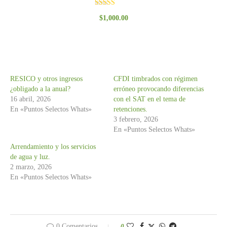
Valorado
$
1,000.00
con
3.00
de 5
RESICO y otros ingresos
CFDI timbrados con régimen
¿obligado a la anual?
erróneo provocando diferencias
16 abril, 2026
con el SAT en el tema de
En «Puntos Selectos Whats»
retenciones.
3 febrero, 2026
En «Puntos Selectos Whats»
Arrendamiento y los servicios
de agua y luz.
2 marzo, 2026
En «Puntos Selectos Whats»
0 Comentarios
0