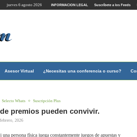
jueves 6 agosto 2026
te por Internet y Videoconferencia.
INFORMACION LEGAL
Suscríbete a los Feeds
no?
 con...
 con...
..
ales.
Asesor Virtual
¿Necesitas una conferencia o curso?
Co
Selecto Whats
Suscripción Plus
de premios pueden convivir.
febrero, 2026
i una persona física juega constantemente juegos de apuestas y