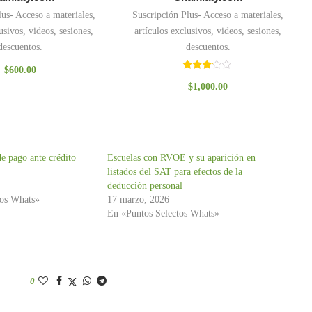
lus- Acceso a materiales,
Suscripción Plus- Acceso a materiales,
usivos, videos, sesiones,
artículos exclusivos, videos, sesiones,
descuentos.
descuentos.
$
600.00
Valorado
$
1,000.00
con
3.00
de 5
de pago ante crédito
Escuelas con RVOE y su aparición en
listados del SAT para efectos de la
deducción personal
tos Whats»
17 marzo, 2026
En «Puntos Selectos Whats»
0