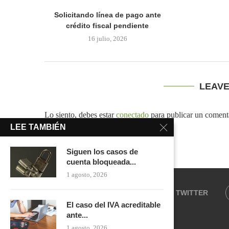
Solicitando línea de pago ante
crédito fiscal pendiente
16 julio, 2026
LEAV
Lo siento, debes estar
conectado
para publicar un coment
LEE TAMBIÉN
Siguen los casos de
cuenta bloqueada...
1 agosto, 2026
FACEBOOK
TWITTER
El caso del IVA acreditable
ante...
1 agosto, 2026