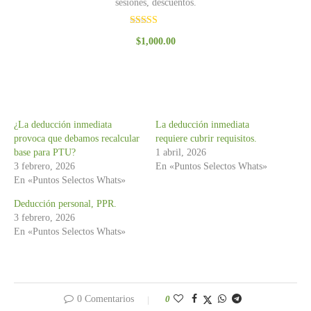
sesiones, descuentos.
Valorado
$
1,000.00
con
3.00
de 5
¿La deducción inmediata
La deducción inmediata
provoca que debamos recalcular
requiere cubrir requisitos.
base para PTU?
1 abril, 2026
3 febrero, 2026
En «Puntos Selectos Whats»
En «Puntos Selectos Whats»
Deducción personal, PPR.
3 febrero, 2026
En «Puntos Selectos Whats»
0 Comentarios
0