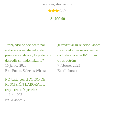
sesiones, descuentos.
Valorado
$
1,000.00
con
3.00
de 5
Trabajador se accidenta por
¿Desvirtuar la relación laboral
andar a exceso de velocidad
mostrando que se encuentra
provocando daños ¿lo podemos
dado de alta ante IMSS por
despedir sin indemnizarlo?
otros patrón?¡
16 junio, 2026
7 febrero, 2023
En «Puntos Selectos Whats»
En «Laboral»
NO basta con el AVISO DE
RESCISIÓN LABORAL se
requieren más pruebas.
1 abril, 2021
En «Laboral»