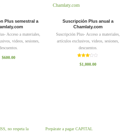
n Plus semestral a
Suscripción Plus anual a
amlaty.com
Chamlaty.com
lus- Acceso a materiales,
Suscripción Plus- Acceso a materiales,
usivos, videos, sesiones,
artículos exclusivos, videos, sesiones,
descuentos.
descuentos.
$
600.00
Valorado
$
1,000.00
con
3.00
de 5
SS, no respeta la
Prepárate a pagar CAPITAL