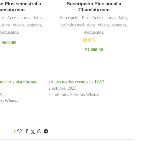
n Plus semestral a
Suscripción Plus anual a
amlaty.com
Chamlaty.com
lus- Acceso a materiales,
Suscripción Plus- Acceso a materiales,
usivos, videos, sesiones,
artículos exclusivos, videos, sesiones,
descuentos.
descuentos.
$
600.00
Valorado
$
1,000.00
con
3.00
de 5
iento y plataformas
¿Autos usados exentos de IVA?
2 octubre, 2025
23
En «Puntos Selectos Whats»
tos Whats»
0