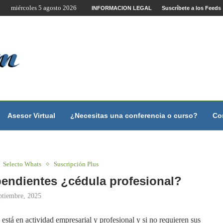
miércoles 5 agosto 2026
te por Internet y Videoconferencia.
INFORMACION LEGAL
Suscríbete a los Feeds
no?
 con...
 con...
..
ales.
Asesor Virtual
¿Necesitas una conferencia o curso?
Co
Selecto Whats
Suscripción Plus
pendientes ¿cédula profesional?
ptiembre, 2025
 está en actividad empresarial y profesional y si no requieren sus