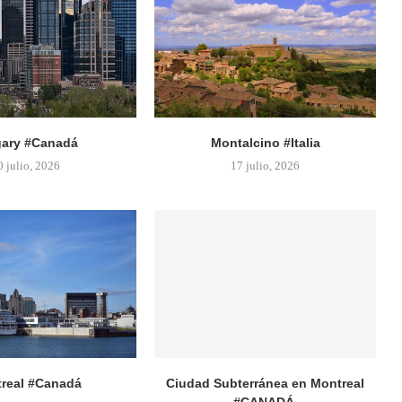
gary #Canadá
Montalcino #Italia
0 julio, 2026
17 julio, 2026
real #Canadá
Ciudad Subterránea en Montreal
#CANADÁ.