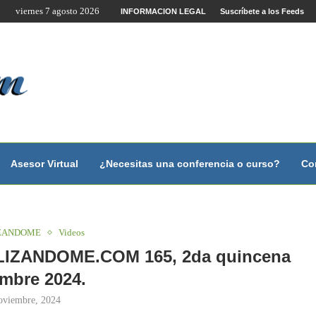
viernes 7 agosto 2026
te por Internet y Videoconferencia.
INFORMACION LEGAL
Suscríbete a los Feeds
no?
 con...
 con...
..
ales.
Asesor Virtual
¿Necesitas una conferencia o curso?
Co
ZANDOME
Videos
LIZANDOME.COM 165, 2da quincena
mbre 2024.
oviembre, 2024