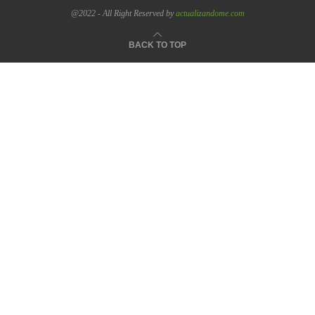
@2022 - All Right Reserved by
actualizandome.com
BACK TO TOP