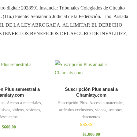
ro digital: 2028991 Instancia: Tribunales Colegiados de Circuito
(11a.) Fuente: Semanario Judicial de la Federación. Tipo: Aislada
III, DE LA LEY ABROGADA, AL LIMITAR EL DERECHO
TENER LOS BENEFICIOS DEL SEGURO DE INVALIDEZ,
n Plus semestral a
Suscripción Plus anual a
amlaty.com
Chamlaty.com
lus- Acceso a materiales,
Suscripción Plus- Acceso a materiales,
usivos, videos, sesiones,
artículos exclusivos, videos, sesiones,
descuentos.
descuentos.
$
600.00
Valorado
$
1,000.00
con