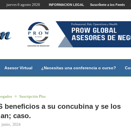
jueves 6 agosto 2026
te por Internet y Videoconferencia.
INFORMACION LEGAL
Suscríbete a los Feeds
no?
 con...
 con...
..
ales.
Asesor Virtual
¿Necesitas una conferencia o curso?
Co
bogados
Suscripción Plus
 beneficios a su concubina y se los
an; caso.
 junio, 2024