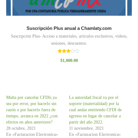
Suscripción Plus anual a Chamlaty.com
Suscripción Plus- Acceso a materiales, artículos exclusivos, videos,
sesiones, descuentos.
Valorado
$
1,000.00
con
3.00
de 5
Multa por cancelar CFDIs ya
La autoridad fiscal va por el
sea por error, por hacerlo sin
soporte (materialidad) por la
razón o por hacerlo fuera de
cual andas emitiendo CFDI de
tiempo, arranca en 2022 ¿con
egresos en lugar de cancelar a
efectos en años anteriores?
partir del año 2022.
28 octubre, 2021
11 noviembre, 2021
En «Facturacion Electronica»
En «Facturacion Electronica»