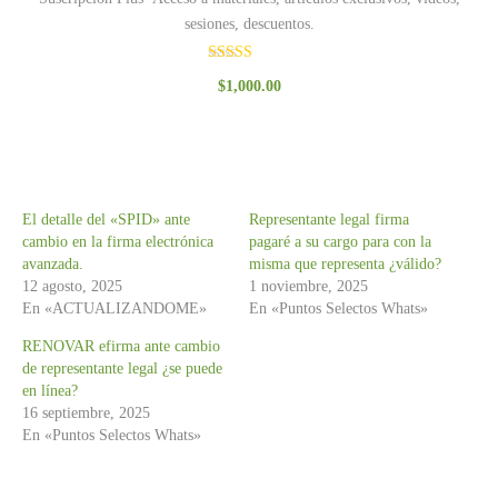
sesiones, descuentos.
Valorado
$
1,000.00
con
3.00
de 5
El detalle del «SPID» ante
Representante legal firma
cambio en la firma electrónica
pagaré a su cargo para con la
avanzada.
misma que representa ¿válido?
12 agosto, 2025
1 noviembre, 2025
En «ACTUALIZANDOME»
En «Puntos Selectos Whats»
RENOVAR efirma ante cambio
de representante legal ¿se puede
en línea?
16 septiembre, 2025
En «Puntos Selectos Whats»