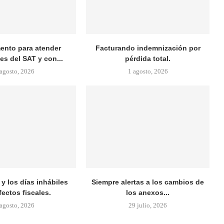
nto para atender
Facturando indemnización por
es del SAT y con...
pérdida total.
 agosto, 2026
1 agosto, 2026
y los días inhábiles
Siempre alertas a los cambios de
fectos fiscales.
los anexos...
 agosto, 2026
29 julio, 2026