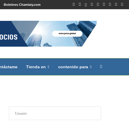
Boletines Chamlaty.com
ntáctame
Tienda en
contenido para