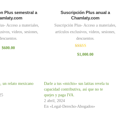
n Plus semestral a
Suscripción Plus anual a
amlaty.com
Chamlaty.com
lus- Acceso a materiales,
Suscripción Plus- Acceso a materiales,
usivos, videos, sesiones,
artículos exclusivos, videos, sesiones,
descuentos.
descuentos.
$
600.00
Valorado
$
1,000.00
con
3.00
de 5
, un relato mexicano
Darle a tus «michis» sus latitas revela tu
capacidad contributiva, así que no te
25
quejes y paga IVA.
2 abril, 2024
En «Legal-Derecho-Abogados»