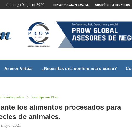
domingo 9 agosto 2026
a estudiantes...
INFORMACION LEGAL
Suscríbete a los Feeds
ente por Internet y Videoconferencia.
ano?
y con...
y con...
...
scales.
Asesor Virtual
¿Necesitas una conferencia o curso?
Co
echo-Abogados
Suscripción Plus
 ante los alimentos procesados para
ecies de animales.
 mayo, 2021