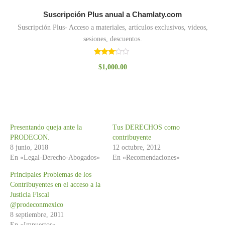
Suscripción Plus anual a Chamlaty.com
Suscripción Plus- Acceso a materiales, artículos exclusivos, videos,
sesiones, descuentos.
Valorado
$
1,000.00
con
3.00
de 5
Presentando queja ante la
Tus DERECHOS como
PRODECON.
contribuyente
8 junio, 2018
12 octubre, 2012
En «Legal-Derecho-Abogados»
En «Recomendaciones»
Principales Problemas de los
Contribuyentes en el acceso a la
Justicia Fiscal
@prodeconmexico
8 septiembre, 2011
En «Impuestos»