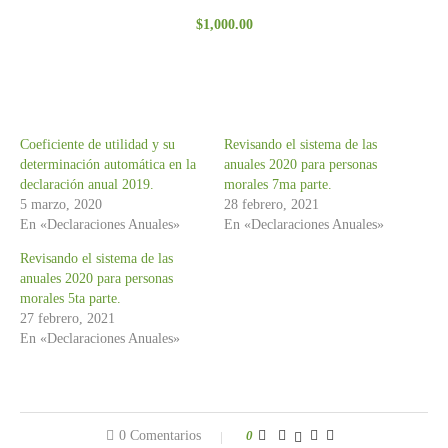
Valorado
$
1,000.00
con
3.00
de 5
Coeficiente de utilidad y su
Revisando el sistema de las
determinación automática en la
anuales 2020 para personas
declaración anual 2019.
morales 7ma parte.
5 marzo, 2020
28 febrero, 2021
En «Declaraciones Anuales»
En «Declaraciones Anuales»
Revisando el sistema de las
anuales 2020 para personas
morales 5ta parte.
27 febrero, 2021
En «Declaraciones Anuales»
0 Comentarios
0