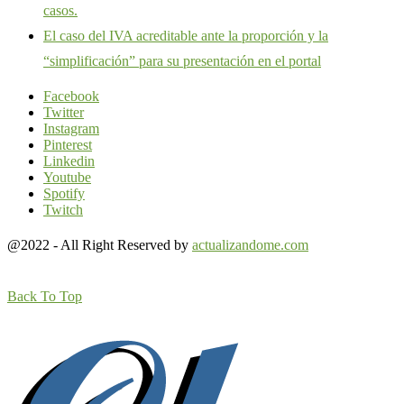
casos.
El caso del IVA acreditable ante la proporción y la
“simplificación” para su presentación en el portal
Facebook
Twitter
Instagram
Pinterest
Linkedin
Youtube
Spotify
Twitch
@2022 - All Right Reserved by
actualizandome.com
Back To Top