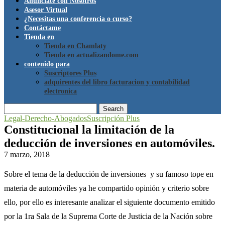
Anúnciate con Nosotros
Asesor Virtual
¿Necesitas una conferencia o curso?
Contáctame
Tienda en
Tienda en Chamlaty
Tienda en actualizandome.com
contenido para
Suscriptores Plus
adquirentes del libro facturacion y contabilidad
electronica
Search
Legal-Derecho-Abogados
Suscripción Plus
Constitucional la limitación de la
deducción de inversiones en automóviles.
7 marzo, 2018
Sobre el tema de la deducción de inversiones y su famoso tope en
materia de automóviles ya he compartido opinión y criterio sobre
ello, por ello es interesante analizar el siguiente documento emitido
por la 1ra Sala de la Suprema Corte de Justicia de la Nación sobre