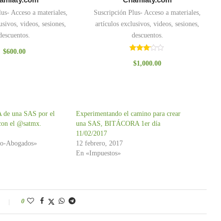
lus- Acceso a materiales,
Suscripción Plus- Acceso a materiales,
usivos, videos, sesiones,
artículos exclusivos, videos, sesiones,
descuentos.
descuentos.
$
600.00
Valorado
$
1,000.00
con
3.00
de 5
de una SAS por el
Experimentando el camino para crear
con el @satmx.
una SAS, BITÁCORA 1er día
11/02/2017
ho-Abogados»
12 febrero, 2017
En «Impuestos»
0