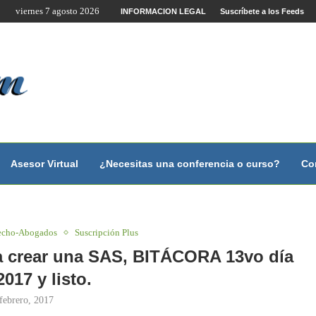
viernes 7 agosto 2026
te por Internet y Videoconferencia.
INFORMACION LEGAL
Suscríbete a los Feeds
no?
 con...
 con...
..
ales.
Asesor Virtual
¿Necesitas una conferencia o curso?
Co
echo-Abogados
Suscripción Plus
a crear una SAS, BITÁCORA 13vo día
2017 y listo.
febrero, 2017