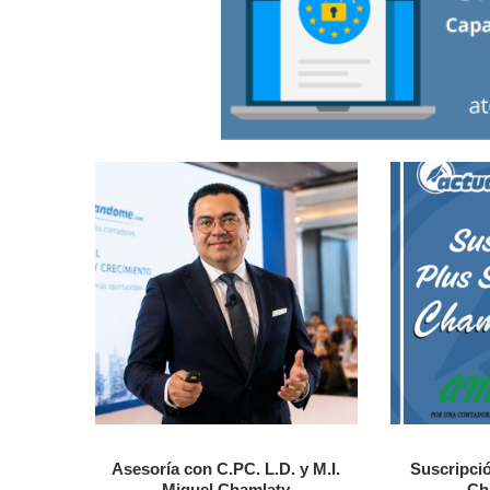
Asesoría con C.PC. L.D. y M.I.
Suscripció
Miguel Chamlaty
Ch