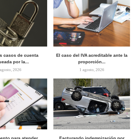
s casos de cuenta
El caso del IVA acreditable ante la
eada por la...
proporción...
 agosto, 2026
1 agosto, 2026
nto para atender
Facturando indemnización por