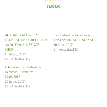
Valorado
$
1,000.00
con
3.00
de 5
ACTUALIZATÉ – LEY
Ley Federal de Derechos –
FEDERAL DE DERECHO 5ta
17ma Sesión- ACTUALIZATÉ
sesión- Derechos SEGOB-
10 julio, 2017
SHCP
En «ActualizaTÉ»
1 febrero, 2017
En «ActualizaTÉ»
16ta sesión Ley Federal de
Derechos – ActualizaTÉ
19/06/2017
20 junio, 2017
En «ActualizaTÉ»