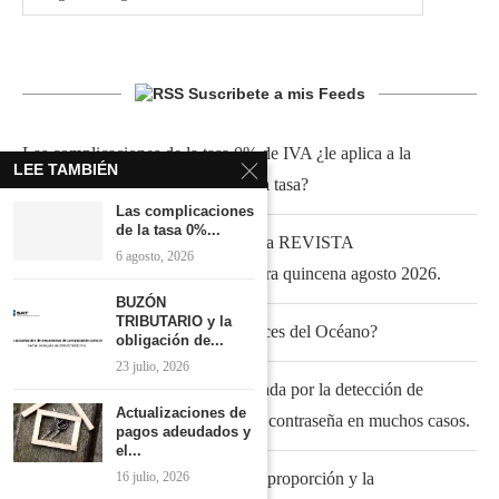
Suscribete a mis Feeds
Las complicaciones de la tasa 0% de IVA ¿le aplica a la
LEE TAMBIÉN
enajenación de semen animal dicha tasa?
Las complicaciones
de la tasa 0%...
Presentación de la edición 206 de la REVISTA
6 agosto, 2026
ACTUALIZANDOME.COM, 1era quincena agosto 2026.
BUZÓN
TRIBUTARIO y la
¿Por qué nunca comemos otros peces del Océano?
obligación de...
23 julio, 2026
Siguen los casos de cuenta bloqueada por la detección de
Actualizaciones de
intrusos, no dejando usar efirma ni contraseña en muchos casos.
pagos adeudados y
el...
16 julio, 2026
El caso del IVA acreditable ante la proporción y la