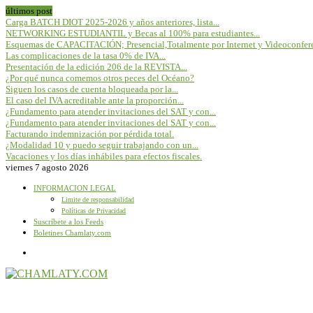
últimos post
Carga BATCH DIOT 2025-2026 y años anteriores, lista...
NETWORKING ESTUDIANTIL y Becas al 100% para estudiantes...
Esquemas de CAPACITACIÓN; Presencial,Totalmente por Internet y Videoconfere
Las complicaciones de la tasa 0% de IVA...
Presentación de la edición 206 de la REVISTA...
¿Por qué nunca comemos otros peces del Océano?
Siguen los casos de cuenta bloqueada por la...
El caso del IVA acreditable ante la proporción...
¿Fundamento para atender invitaciones del SAT y con...
¿Fundamento para atender invitaciones del SAT y con...
Facturando indemnización por pérdida total.
¿Modalidad 10 y puedo seguir trabajando con un...
Vacaciones y los días inhábiles para efectos fiscales.
viernes 7 agosto 2026
INFORMACION LEGAL
Limite de responsabilidad
Políticas de Privacidad
Suscríbete a los Feeds
Boletines Chamlaty.com