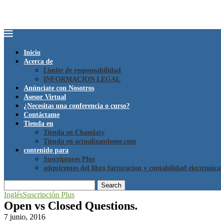
Inicio
Acerca de
Limite de responsabilidad
INFORMACION LEGAL
Anúnciate con Nosotros
Asesor Virtual
¿Necesitas una conferencia o curso?
Contáctame
Tienda en
Tienda en Chamlaty
Tienda en actualizandome.com
contenido para
Suscriptores Plus
adquirentes del libro facturacion y contabilidad electronica
Search
Inglés
Suscripción Plus
Open vs Closed Questions.
7 junio, 2016