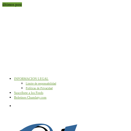
últimos post
INFORMACION LEGAL
Limite de responsabilidad
Políticas de Privacidad
Suscríbete a los Feeds
Boletines Chamlaty.com