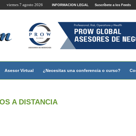
viernes 7 agosto 2026
te por Internet y Videoconferencia.
INFORMACION LEGAL
Suscríbete a los Feeds
no?
 con...
 con...
..
ales.
Asesor Virtual
¿Necesitas una conferencia o curso?
Co
OS A DISTANCIA