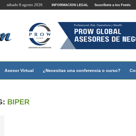
sábado 8 agosto 2026
te por Internet y Videoconferencia.
INFORMACION LEGAL
Suscríbete a los Feeds
no?
 con...
 con...
..
ales.
Asesor Virtual
¿Necesitas una conferencia o curso?
Co
G:
BIPER