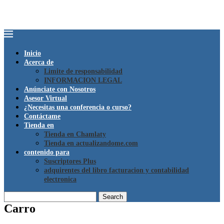
Inicio
Acerca de
Limite de responsabilidad
INFORMACION LEGAL
Anúnciate con Nosotros
Asesor Virtual
¿Necesitas una conferencia o curso?
Contáctame
Tienda en
Tienda en Chamlaty
Tienda en actualizandome.com
contenido para
Suscriptores Plus
adquirentes del libro facturacion y contabilidad
electronica
Search
Carro