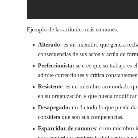
Ejemplo de las actitudes más comunes:
Alterado
:
es un miembro que genera recha
consecuencias de sus actos y actúa de for
Perfeccionista
:
se cree que su trabajo es e
admite correcciones y critica constantement
Resistente
: es un miembro acomodado que 
en su organización y que pueda modificar 
Desapegado
:
no da todo lo que puede dar 
considera que son sus competencias.
Esparcidor de rumores
: es un miembro in
para contarlo y sembrar la duda entre los