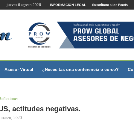
jueves 6 agosto 2026
te por Internet y Videoconferencia.
INFORMACION LEGAL
Suscríbete a los Feeds
no?
 con...
 con...
..
ales.
Asesor Virtual
¿Necesitas una conferencia o curso?
Co
Reflexiones
US, actitudes negativas.
 marzo, 2020