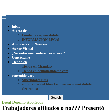
Inicio
Acerca de
Limite de responsabilidad
INFORMACION LEGAL
Anúnciate con Nosotros
Asesor Virtual
¿Necesitas una conferencia o curso?
Contáctame
Tienda en
Tienda en Chamlaty
Tienda en actualizandome.com
contenido para
Suscriptores Plus
adquirentes del libro facturacion y contabilidad
electronica
Search
Legal-Derecho-Abogados
Trabajadores afiliados o no??? Presentó