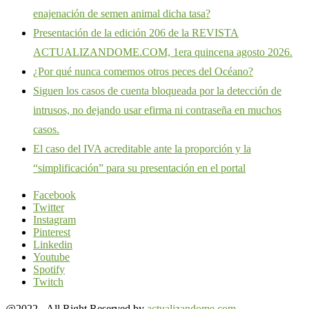
enajenación de semen animal dicha tasa?
Presentación de la edición 206 de la REVISTA
ACTUALIZANDOME.COM, 1era quincena agosto 2026.
¿Por qué nunca comemos otros peces del Océano?
Siguen los casos de cuenta bloqueada por la detección de
intrusos, no dejando usar efirma ni contraseña en muchos
casos.
El caso del IVA acreditable ante la proporción y la
“simplificación” para su presentación en el portal
Facebook
Twitter
Instagram
Pinterest
Linkedin
Youtube
Spotify
Twitch
@2022 - All Right Reserved by
actualizandome.com