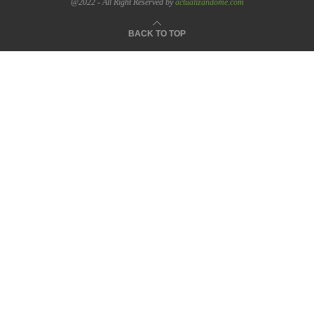
@2022 - All Right Reserved by
actualizandome.com
BACK TO TOP