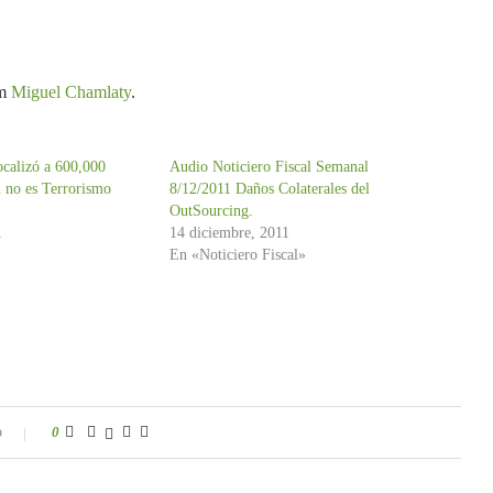
om
Miguel Chamlaty
.
ocalizó a 600,000
Audio Noticiero Fiscal Semanal
si no es Terrorismo
8/12/2011 Daños Colaterales del
OutSourcing.
1
14 diciembre, 2011
En «Noticiero Fiscal»
o
0