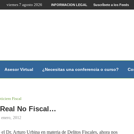
viernes 7 agosto 2026
ente por Internet y Videoconferencia.
INFORMACION LEGAL
Suscríbete a los Feeds
ano?
y con...
y con...
...
scales.
Asesor Virtual
¿Necesitas una conferencia o curso?
Co
ticiero Fiscal
 Real No Fiscal…
 enero, 2012
el Dr. Arturo Urbina en materia de Delitos Fiscales, ahora nos