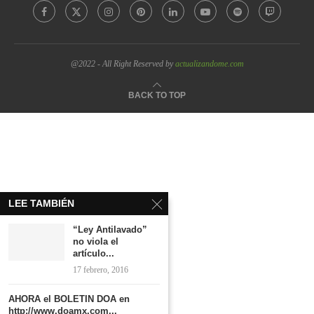
@2022 - All Right Reserved by
actualizandome.com
BACK TO TOP
LEE TAMBIÉN
“Ley Antilavado”
no viola el
artículo...
17 febrero, 2016
AHORA el BOLETIN DOA en
http://www.doamx.com...