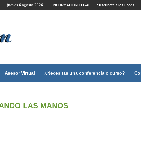
jueves 6 agosto 2026
te por Internet y Videoconferencia.
INFORMACION LEGAL
Suscríbete a los Feeds
no?
 con...
 con...
..
ales.
Asesor Virtual
¿Necesitas una conferencia o curso?
Co
ANDO LAS MANOS