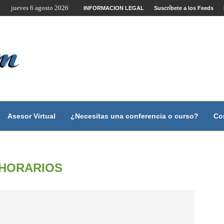
jueves 6 agosto 2026
te por Internet y Videoconferencia.
INFORMACION LEGAL
Suscríbete a los Feeds
no?
 con...
 con...
..
ales.
Asesor Virtual
¿Necesitas una conferencia o curso?
Co
HORARIOS