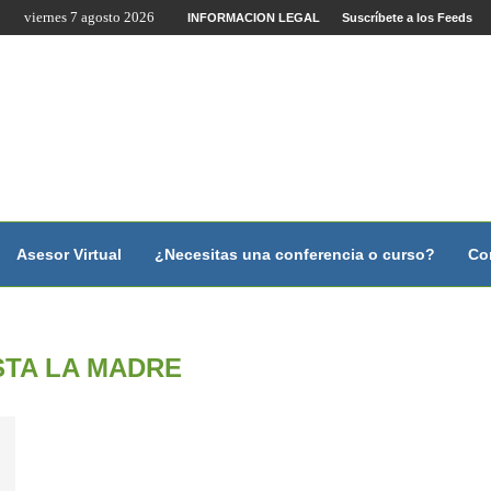
viernes 7 agosto 2026
ente por Internet y Videoconferencia.
INFORMACION LEGAL
Suscríbete a los Feeds
ano?
y con...
y con...
...
scales.
Asesor Virtual
¿Necesitas una conferencia o curso?
Co
STA LA MADRE