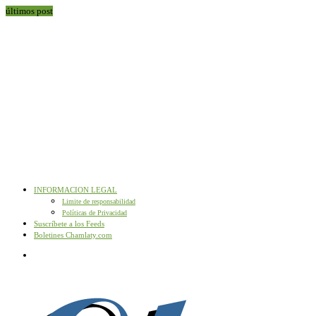
últimos post
INFORMACION LEGAL
Limite de responsabilidad
Políticas de Privacidad
Suscríbete a los Feeds
Boletines Chamlaty.com