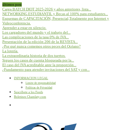
últimos post
Carga BATCH DIOT 2025-2026 y años anteriores, lista...
NETWORKING ESTUDIANTIL y Becas al 100% para estudiantes...
Esquemas de CAPACITACIÓN; Presencial,Totalmente por Internet y
Videoconferencia.
Aprender a estar en silencio.
Los cargadores del mundo y el trabajo del...
Las complicaciones de la tasa 0% de IVA...
Presentación de la edición 206 de la REVISTA...
¿Por qué nunca comemos otros peces del Océano?
La lotería.
La extraordinaria historia de dos tuertos.
Siguen los casos de cuenta bloqueada por la...
El caso del IVA acreditable ante la proporción...
¿Fundamento para atender invitaciones del SAT y con...
INFORMACION LEGAL
Limite de responsabilidad
Políticas de Privacidad
Suscríbete a los Feeds
Boletines Chamlaty.com