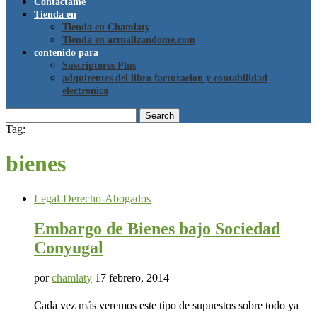
Contáctame
Tienda en
Tienda en Chamlaty
Tienda en actualizandome.com
contenido para
Suscriptores Plus
adquirentes del libro facturacion y contabilidad
electronica
Search
Tag:
bienes
Legal-Derecho-Abogados
Embargo de Bienes bajo Sociedad
Conyugal
por
chamlaty
17 febrero, 2014
Cada vez más veremos este tipo de supuestos sobre todo ya