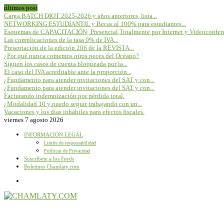
últimos post
Carga BATCH DIOT 2025-2026 y años anteriores, lista...
NETWORKING ESTUDIANTIL y Becas al 100% para estudiantes...
Esquemas de CAPACITACIÓN; Presencial,Totalmente por Internet y Videoconfere
Las complicaciones de la tasa 0% de IVA...
Presentación de la edición 206 de la REVISTA...
¿Por qué nunca comemos otros peces del Océano?
Siguen los casos de cuenta bloqueada por la...
El caso del IVA acreditable ante la proporción...
¿Fundamento para atender invitaciones del SAT y con...
¿Fundamento para atender invitaciones del SAT y con...
Facturando indemnización por pérdida total.
¿Modalidad 10 y puedo seguir trabajando con un...
Vacaciones y los días inhábiles para efectos fiscales.
viernes 7 agosto 2026
INFORMACION LEGAL
Limite de responsabilidad
Políticas de Privacidad
Suscríbete a los Feeds
Boletines Chamlaty.com