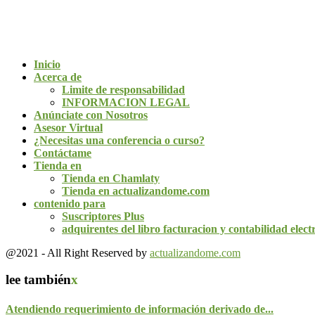
Inicio
Acerca de
Limite de responsabilidad
INFORMACION LEGAL
Anúnciate con Nosotros
Asesor Virtual
¿Necesitas una conferencia o curso?
Contáctame
Tienda en
Tienda en Chamlaty
Tienda en actualizandome.com
contenido para
Suscriptores Plus
adquirentes del libro facturacion y contabilidad elect
@2021 - All Right Reserved by
actualizandome.com
lee también
x
Atendiendo requerimiento de información derivado de...