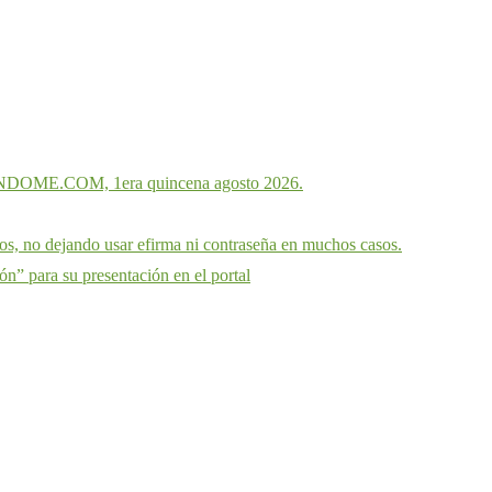
ANDOME.COM, 1era quincena agosto 2026.
sos, no dejando usar efirma ni contraseña en muchos casos.
ión” para su presentación en el portal