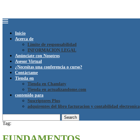
Inicio
Acerca de
Limite de responsabilidad
INFORMACION LEGAL
Anúnciate con Nosotros
Asesor Virtual
¿Necesitas una conferencia o curso?
Contáctame
Tienda en
Tienda en Chamlaty
Tienda en actualizandome.com
contenido para
Suscriptores Plus
adquirentes del libro facturacion y contabilidad electronica
Search
Tag:
FUNDAMENTOS