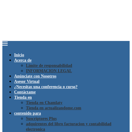
Inicio
Acerca de
Limite de responsabilidad
INFORMACION LEGAL
Anúnciate con Nosotros
Asesor Virtual
¿Necesitas una conferencia o curso?
Contáctame
Tienda en
Tienda en Chamlaty
Tienda en actualizandome.com
contenido para
Suscriptores Plus
adquirentes del libro facturacion y contabilidad
electronica