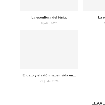
La escultura del fénix.
La e
6 julio, 2026
5
El gato y el ratón hacen vida en...
27 junio, 2026
LEAV