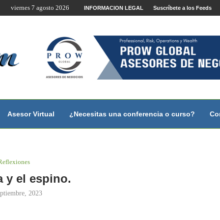
viernes 7 agosto 2026
te por Internet y Videoconferencia.
INFORMACION LEGAL
Suscríbete a los Feeds
no?
 con...
 con...
..
ales.
Asesor Virtual
¿Necesitas una conferencia o curso?
Co
Reflexiones
a y el espino.
eptiembre, 2023