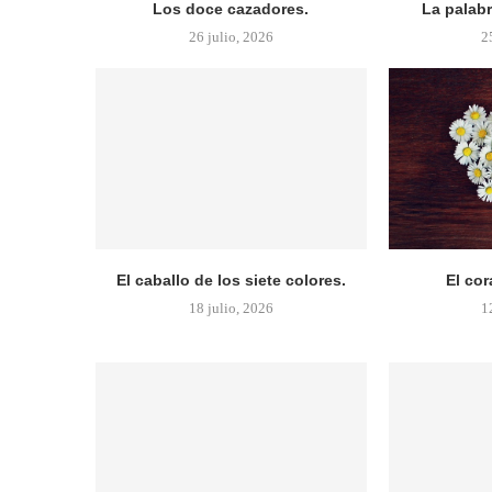
Los doce cazadores.
La palab
26 julio, 2026
2
El caballo de los siete colores.
El cor
18 julio, 2026
1