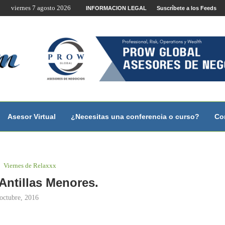
viernes 7 agosto 2026
INFORMACION LEGAL
Suscríbete a los Feeds
no?
 con...
 con...
..
ales.
Asesor Virtual
¿Necesitas una conferencia o curso?
Co
Viernes de Relaxxx
 Antillas Menores.
octubre, 2016