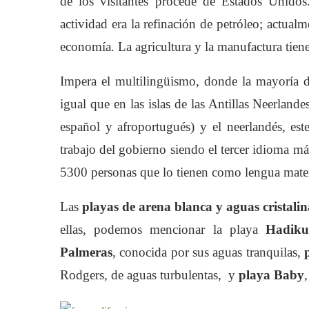
de los visitantes procede de Estados Unidos
actividad era la refinación de petróleo; actual
economía. La agricultura y la manufactura ti
Impera el multilingüismo, donde la mayoría d
igual que en las islas de las Antillas Neerland
español y afroportugués) y el neerlandés, est
trabajo del gobierno siendo el tercer idioma m
5300 personas que lo tienen como lengua mate
Las
playas de arena blanca y aguas cristalin
ellas, podemos mencionar la playa
Hadiku
Palmeras
, conocida por sus aguas tranquilas,
p
Rodgers, de aguas turbulentas, y
playa Baby