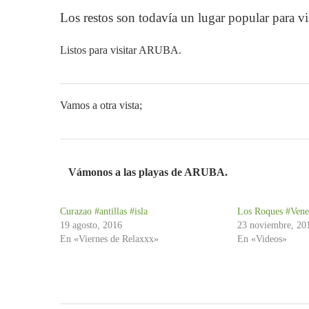
Los restos son todavía un lugar popular para vi
Listos para visitar ARUBA.
Este archivo d
(Código de Er
Vamos a otra vista;
Este archivo d
(Código de Er
Este archivo d
(Código de Er
Vámonos a las playas de ARUBA.
Curazao #antillas #isla
Los Roques #Venez
19 agosto, 2016
23 noviembre, 20
En «Viernes de Relaxxx»
En «Videos»