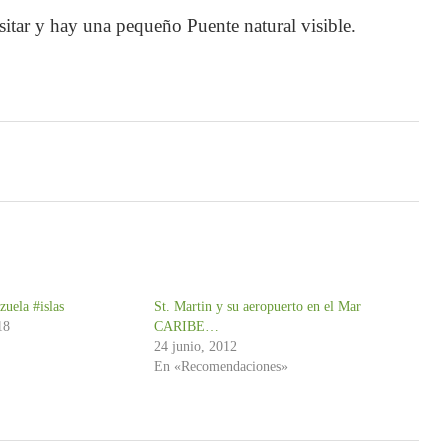
sitar y hay una pequeño Puente natural visible.
e video no se puede reproducir.
ror: 102630)
e video no se puede reproducir.
ror: 102630)
e video no se puede reproducir.
ror: 102630)
uela #islas
St. Martin y su aeropuerto en el Mar
18
CARIBE…
24 junio, 2012
En «Recomendaciones»