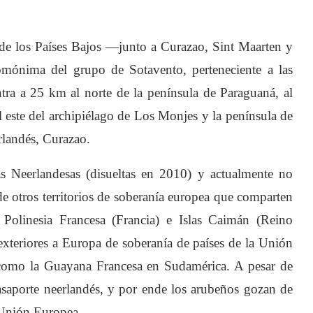
de los Países Bajos —junto a Curazao, Sint Maarten y
homónima del grupo de Sotavento, perteneciente a las
tra a 25 km al norte de la península de Paraguaná, al
l este del archipiélago de Los Monjes y la península de
rlandés, Curazao.
as Neerlandesas (disueltas en 2010) y actualmente no
e otros territorios de soberanía europea que comparten
 Polinesia Francesa (Francia) e Islas Caimán (Reino
 exteriores a Europa de soberanía de países de la Unión
, como la Guayana Francesa en Sudamérica. A pesar de
asaporte neerlandés, y por ende los arubeños gozan de
 Unión Europea.