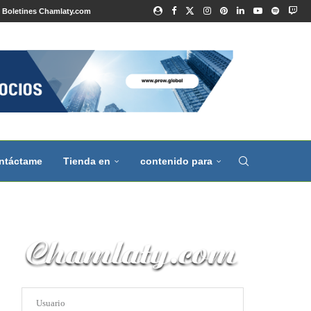
Boletines Chamlaty.com
ntáctame
Tienda en
contenido para