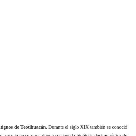
ntiguos de Teotihuacán.
Durante el siglo XIX también se conoció
 recoge en su obra, donde sostiene la hipótesis decimonónica de