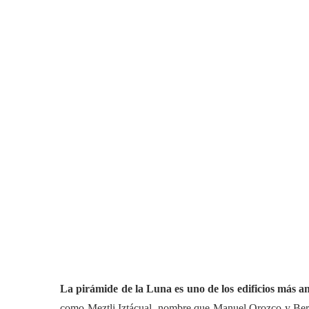
La pirámide de la Luna es uno de los edificios más a
como Meztli Iztácual, nombre que Manuel Orozco y Berra