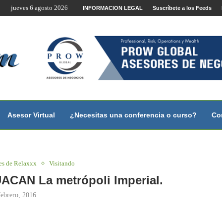
 estudiantes...
jueves 6 agosto 2026
INFORMACION LEGAL
Suscríbete a los Feeds
te por Internet y Videoconferencia.
no?
 con...
 con...
..
ales.
Asesor Virtual
¿Necesitas una conferencia o curso?
Co
es de Relaxxx
Visitando
ACAN La metrópoli Imperial.
febrero, 2016