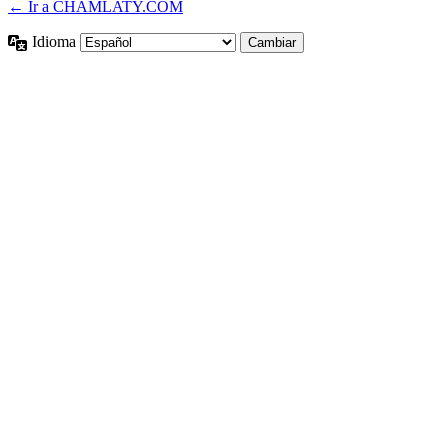
← Ir a CHAMLATY.COM
Idioma