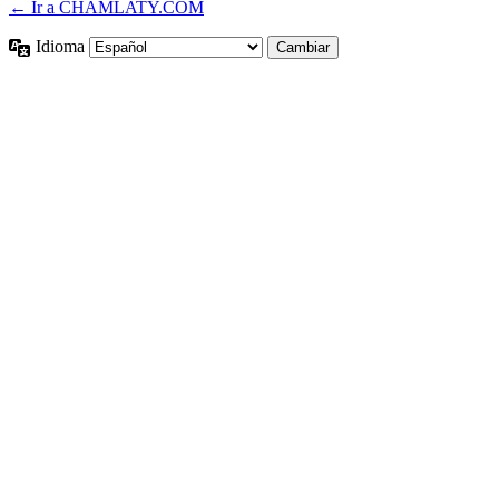
← Ir a CHAMLATY.COM
Idioma