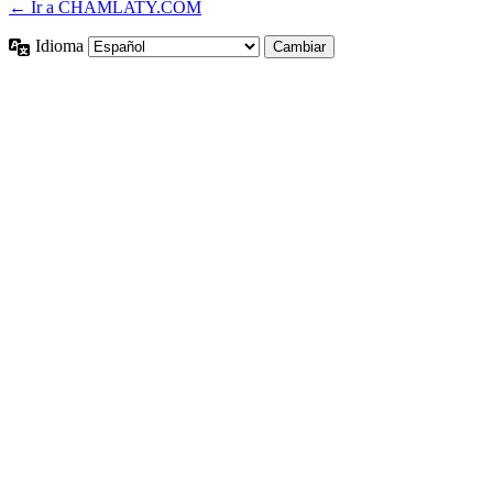
← Ir a CHAMLATY.COM
Idioma